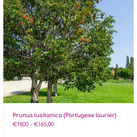
Prunus lusitanica (Portugese laurier)
€
19,00
-
€
165,00