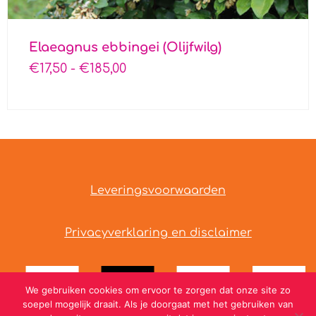
Elaeagnus ebbingei (Olijfwilg)
€
17,50
-
€
185,00
Leveringsvoorwaarden
Privacyverklaring en disclaimer
We gebruiken cookies om ervoor te zorgen dat onze site zo
soepel mogelijk draait. Als je doorgaat met het gebruiken van