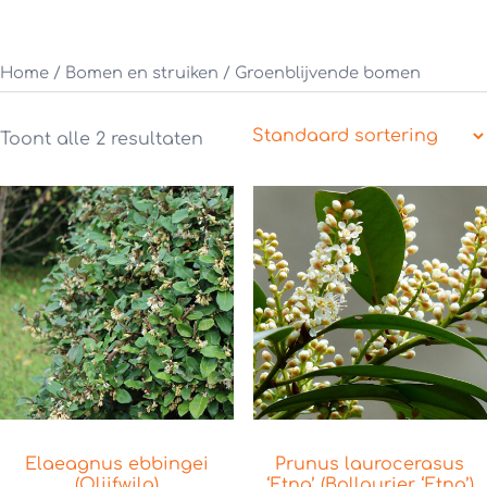
Home
/
Bomen en struiken
/ Groenblijvende bomen
Toont alle 2 resultaten
Elaeagnus ebbingei
Prunus laurocerasus
(Olijfwilg)
‘Etna’ (Bollaurier ‘Etna’)