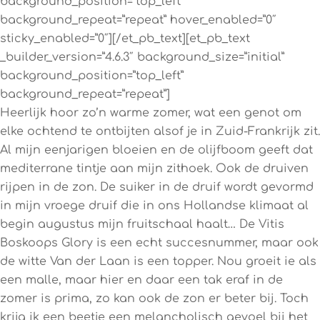
background_position=”top_left”
background_repeat=”repeat” hover_enabled=”0″
sticky_enabled=”0″][/et_pb_text][et_pb_text
_builder_version=”4.6.3″ background_size=”initial”
background_position=”top_left”
background_repeat=”repeat”]
Heerlijk hoor zo’n warme zomer, wat een genot om
elke ochtend te ontbijten alsof je in Zuid-Frankrijk zit.
Al mijn eenjarigen bloeien en de olijfboom geeft dat
mediterrane tintje aan mijn zithoek. Ook de druiven
rijpen in de zon. De suiker in de druif wordt gevormd
in mijn vroege druif die in ons Hollandse klimaat al
begin augustus mijn fruitschaal haalt… De Vitis
Boskoops Glory is een echt succesnummer, maar ook
de witte Van der Laan is een topper. Nou groeit ie als
een malle, maar hier en daar een tak eraf in de
zomer is prima, zo kan ook de zon er beter bij. Toch
krijg ik een beetje een melancholisch gevoel bij het