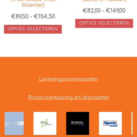
Moerbei)
€
82,00
-
€
149,00
€
89,50
-
€
154,50
OPTIES SELECTEREN
OPTIES SELECTEREN
Leveringsvoorwaarden
Privacyverklaring en disclaimer