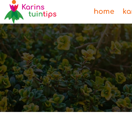
home
ka